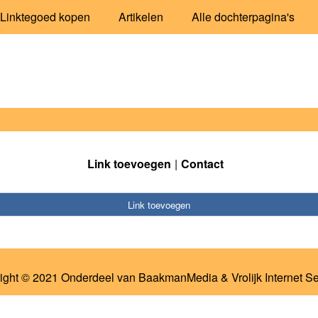
Linktegoed kopen
Artikelen
Alle dochterpagina's
Link toevoegen
Contact
Link toevoegen
ight © 2021 Onderdeel van
BaakmanMedia
&
Vrolijk Internet S